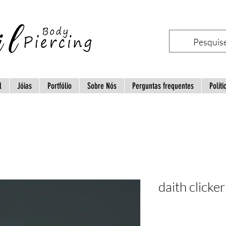
l
Jóias
Portfólio
Sobre Nós
Perguntas frequentes
Políti
daith clicke