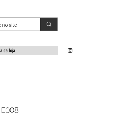
ca da loja
r E008