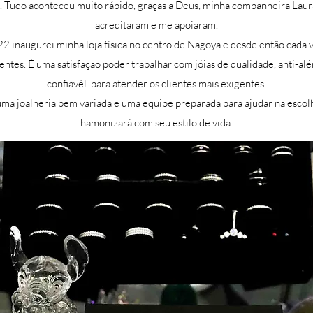
.
Tudo aconteceu muito rápido, graças a Deus, minha companheira Laur
acreditaram e me apoiaram.
22 inaugurei minha loja física no centro de Nagoya e desde então cada 
ientes. É uma satisfação poder trabalhar com jóias de qualidade, anti-al
confiavél para atender os clientes mais exigentes.
ma joalheria bem variada e uma equipe preparada para ajudar na escolh
hamonizará com seu estilo de vida.