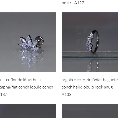
nostril A127
luster flor de lótus helix
argola clicker zircônias baguete
capha/flat conch lobulo conch
conch helix lobulo rook snug
137
A133