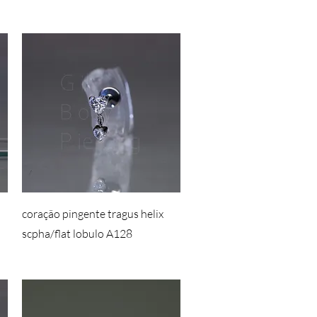
coração pingente tragus helix
scpha/flat lobulo A128