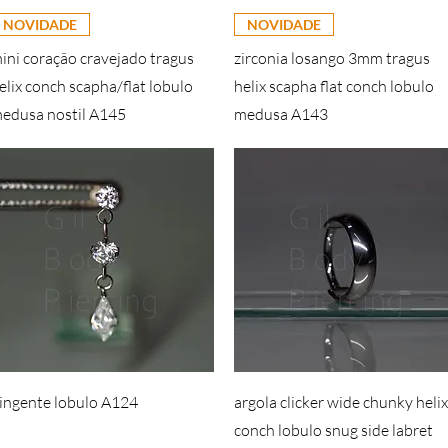
NOVIDADE
NOVIDADE
ini coração cravejado tragus
zirconia losango 3mm tragus
elix conch scapha/flat lobulo
helix scapha flat conch lobulo
edusa nostil A145
medusa A143
ingente lobulo A124
argola clicker wide chunky helix
conch lobulo snug side labret