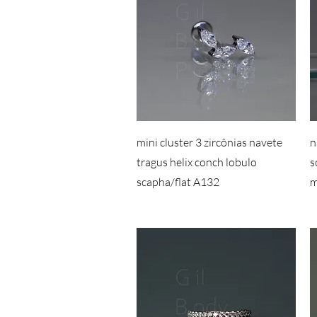
mini cluster 3 zircônias navete
n
tragus helix conch lobulo
s
scapha/flat A132
m