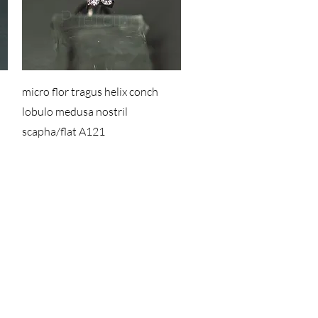
micro flor tragus helix conch
lobulo medusa nostril
scapha/flat A121