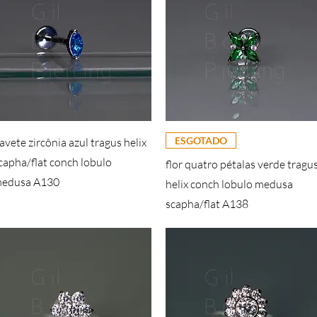
ESGOTADO
avete zircônia azul tragus helix
capha/flat conch lobulo
flor quatro pétalas verde tragu
edusa A130
helix conch lobulo medusa
scapha/flat A138