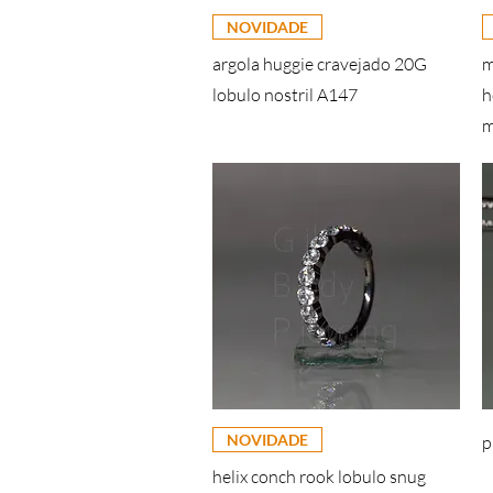
NOVIDADE
argola huggie cravejado 20G
m
lobulo nostril A147
h
m
NOVIDADE
p
helix conch rook lobulo snug