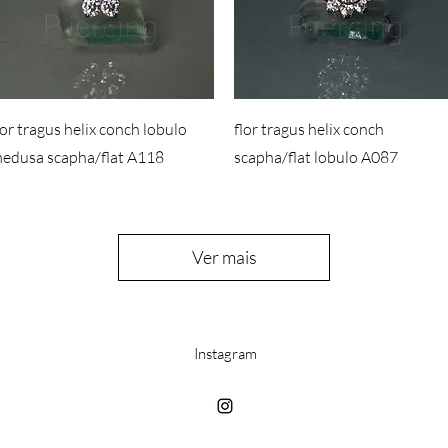
lor tragus helix conch lobulo
flor tragus helix conch
edusa scapha/flat A118
scapha/flat lobulo A087
Ver mais
Instagram