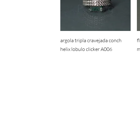
argola tripla cravejada conch
f
helix lobulo clicker A006
m