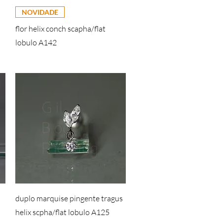
NOVIDADE
flor helix conch scapha/flat
lobulo A142
duplo marquise pingente tragus
helix scpha/flat lobulo A125