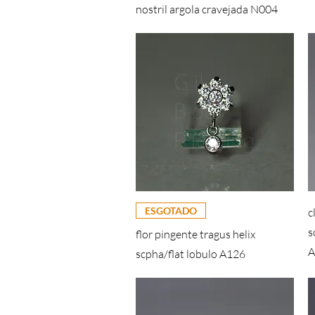
nostril argola cravejada N004
ESGOTADO
c
s
flor pingente tragus helix
A
scpha/flat lobulo A126