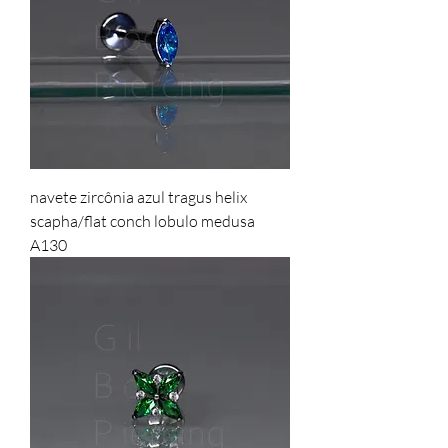
navete zircônia azul tragus helix
scapha/flat conch lobulo medusa
A130