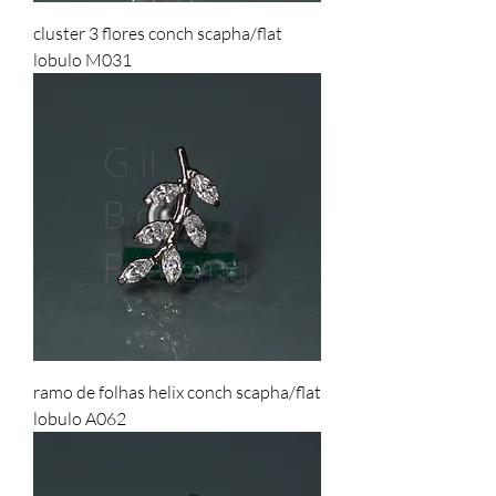
cluster 3 flores conch scapha/flat
lobulo M031
ramo de folhas helix conch scapha/flat
lobulo A062