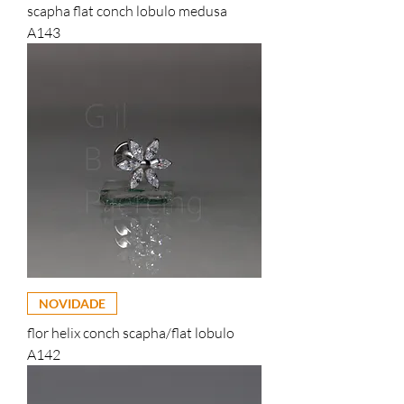
scapha flat conch lobulo medusa
A143
NOVIDADE
flor helix conch scapha/flat lobulo
A142