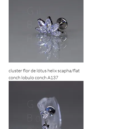
cluster flor de lótus helix scapha/flat
conch lobulo conch A137