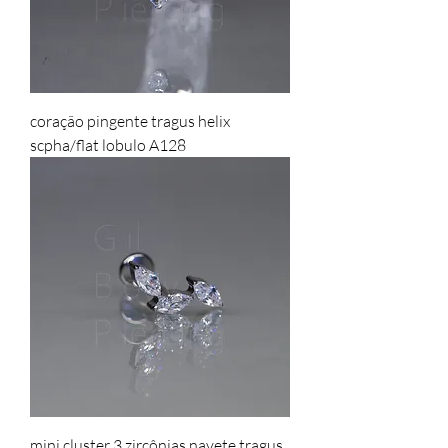
coração pingente tragus helix
scpha/flat lobulo A128
mini cluster 3 zircônias navete tragus