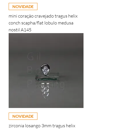
NOVIDADE
mini coração cravejado tragus helix
conch scapha/flat lobulo medusa
nostil A145
NOVIDADE
zirconia losango 3mm tragus helix