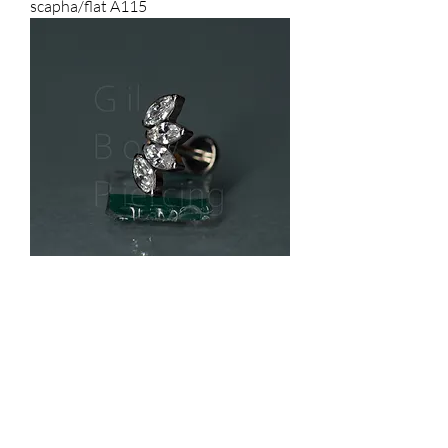
scapha/flat A115
ESGOTADO
helix scapha/flat lobulo conch A021