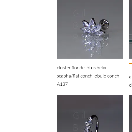
cluster flor de lótus helix
scapha/flat conch lobulo conch
a
A137
d