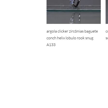
argola clicker zircônias baguete
c
conch helix lobulo rook snug
s
A133