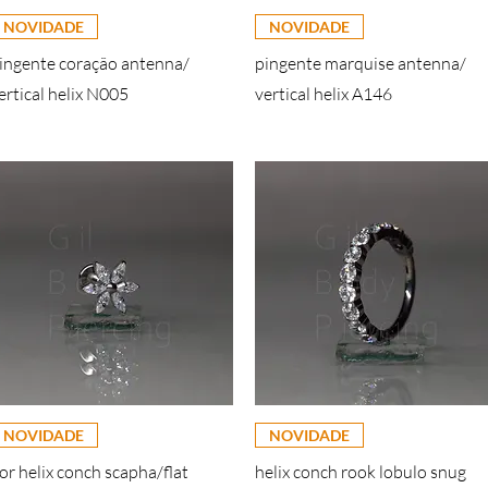
NOVIDADE
NOVIDADE
ingente coração antenna/
pingente marquise antenna/
ertical helix N005
vertical helix A146
NOVIDADE
NOVIDADE
lor helix conch scapha/flat
helix conch rook lobulo snug