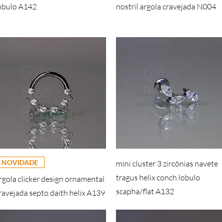
obulo A142
nostril argola cravejada N004
NOVIDADE
mini cluster 3 zircônias navete
tragus helix conch lobulo
rgola clicker design ornamental
scapha/flat A132
ravejada septo daith helix A139