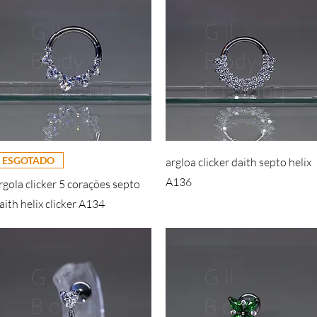
ESGOTADO
argloa clicker daith septo helix
A136
rgola clicker 5 corações septo
aith helix clicker A134