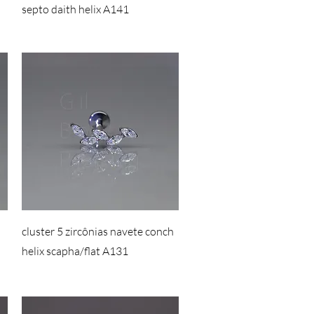
septo daith helix A141
cluster 5 zircônias navete conch
helix scapha/flat A131