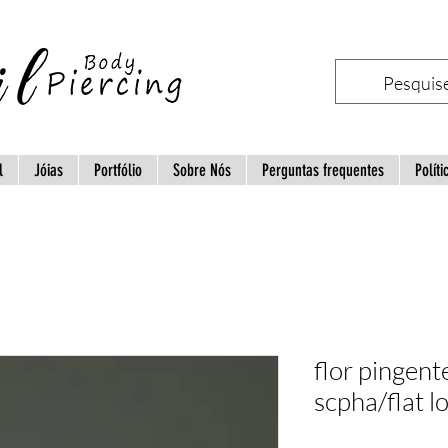
l
Jóias
Portfólio
Sobre Nós
Perguntas frequentes
Políti
flor pingent
scpha/flat 