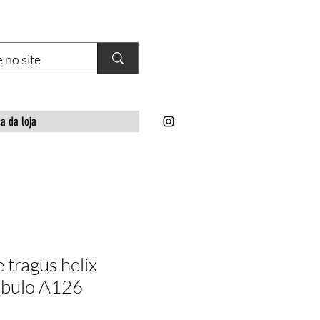
ca da loja
e tragus helix
lobulo A126