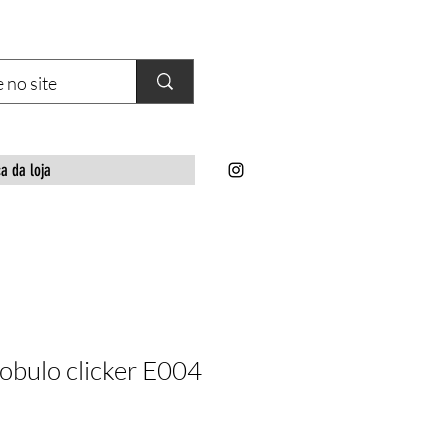
ca da loja
lobulo clicker E004