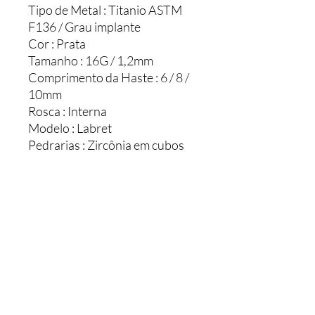
Tipo de Metal : Titanio ASTM
F136 / Grau implante
Cor : Prata
Tamanho : 16G / 1,2mm
Comprimento da Haste : 6 / 8 /
10mm
Rosca : Interna
Modelo : Labret
Pedrarias : Zircônia em cubos
Cuidados Sugeridos
Após o uso , lavar com uma escova
Como adquirir esta jóia
macia usando detergente de cozinha
diluído em água morna. Enxaguar bem ,
secar com papel toalha ou uma flanela
Para adquirir este produto , por favor
macia.
enviar uma mensagem direta ( DM )
Sempre manter a jóia seca e limpa .
para nosso instagram , informando o
nome do modelo ou um print da tela.