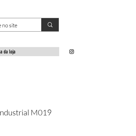
ca da loja
 industrial M019